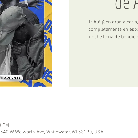
de 
Tribu! ¡Con gran alegrí
completamente en espa
noche llena de bendici
0 PM
1540 W Walworth Ave, Whitewater, WI 53190, USA